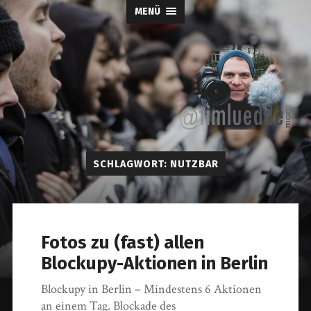
MENÜ
Tim-
SCHLAGWORT:
NUTZBAR
Lueddemann.d
Fotos zu (fast) allen
Blockupy-Aktionen in Berlin
Blockupy in Berlin – Mindestens 6 Aktionen
an einem Tag. Blockade des