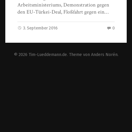
Arbeitsministeriums, Demonstration gegen
den EU-Türkei-Deal, Floßfahrt gegen ein…
3. September 2016
0
© 2026
Tim-Lueddemann.de
. Theme von
Anders Norén
.