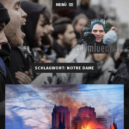
MENÜ
Tim-
SCHLAGWORT:
NOTRE DAME
Lueddemann.d