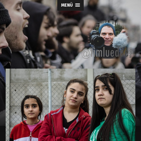
MENÜ
Tim-
Lueddemann.d