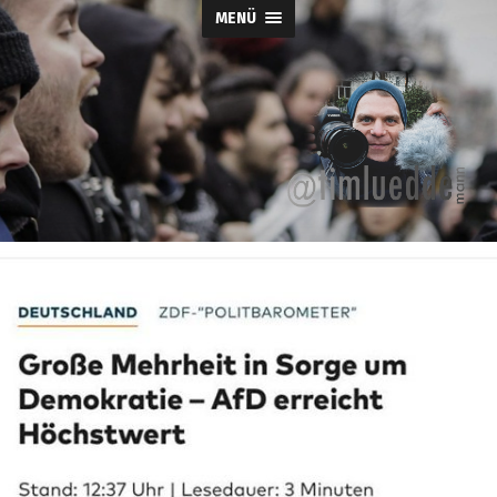
MENÜ
Tim-
Lueddemann.d