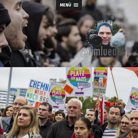
MENÜ
Tim-
Lueddemann.d