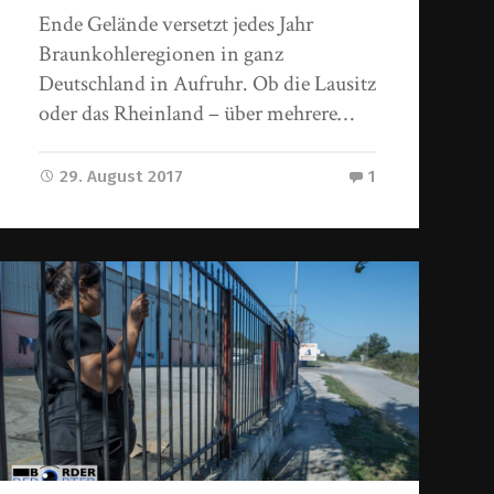
Ende Gelände versetzt jedes Jahr
Braunkohleregionen in ganz
Deutschland in Aufruhr. Ob die Lausitz
oder das Rheinland – über mehrere…
29. August 2017
1