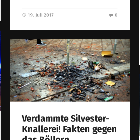
19. Juli 2017
0
Verdammte Silvester-
Knallerei! Fakten gegen
das Böllern