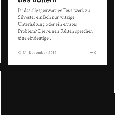
Ist das allgegenwärtige Feuerwerk zu
Silvester einfach nur witzige
Unterhaltung oder ein ernstes
Problem? Die reinen Fakten sprechen
eine eindeutige…
31. Dezember 2016
0