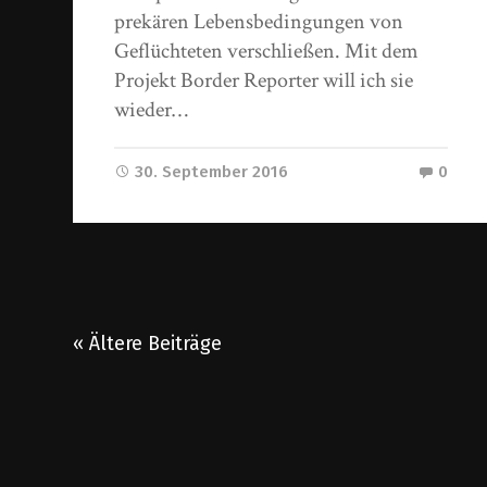
prekären Lebensbedingungen von
Geflüchteten verschließen. Mit dem
Projekt Border Reporter will ich sie
wieder…
30. September 2016
0
« Ältere Beiträge