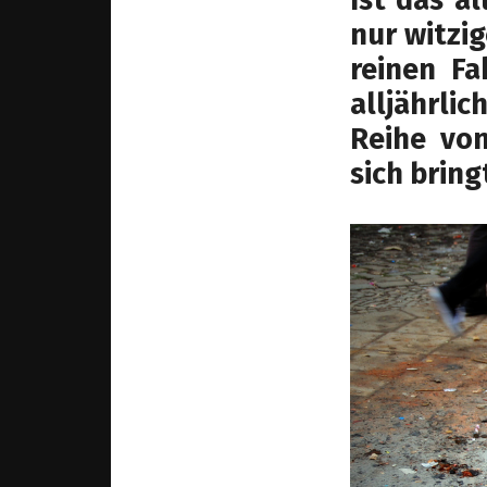
nur witzi
reinen Fa
alljährlic
Reihe vo
sich bring