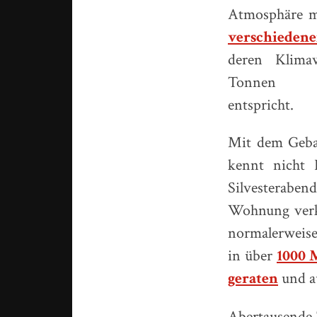
Atmosphäre 
verschieden
deren Klima
Tonnen Ko
entspricht.
Mit dem Gebal
kennt nicht 
Silvesteraben
Wohnung verkr
normalerweise 
in über
1000 
geraten
und a
Abertausende