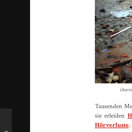
Überre
Tausenden Men
sie erleiden
H
Hörverluste
.