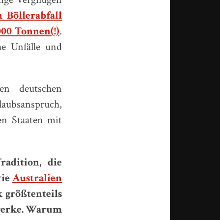
 Böllerabfall
000 Tonnen(!)
.
e Unfälle und
en deutschen
laubsanspruch,
en Staaten mit
radition, die
wie
Australien
 größtenteils
rwerke. Warum