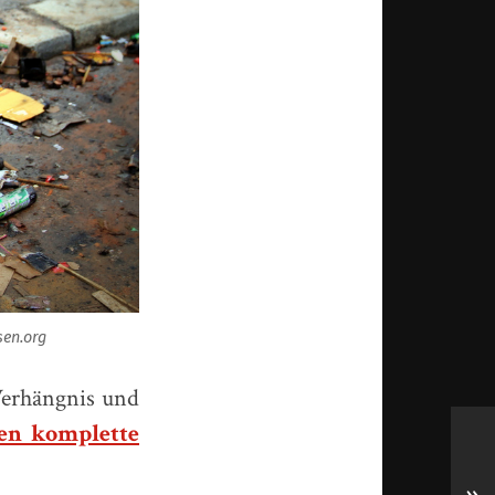
sen.org
Verhängnis und
len komplette