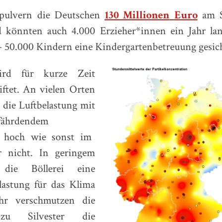
rpulvern die Deutschen
130 Millionen
Euro
am Si
 könnten auch 4.000 Erzieher*innen ein Jahr lan
– 50.000 Kindern eine Kindergartenbetreuung gesic
rd für kurze Zeit
iftet. An vielen Orten
r die Luftbelastung mit
efährdendem
 hoch wie sonst im
r nicht. In geringem
die Böllerei eine
elastung für das Klima
ahr verschmutzen die
zu Silvester die