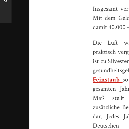
«
Insgesamt ve
Mit dem Geld
damit 40.000 
Die Luft wi
praktisch verg
ist zu Silveste
gesundheitsg
Feinstaub
so
gesamten Jah
Maß stellt 
zusätzliche B
dar. Jedes J
Deutschen 