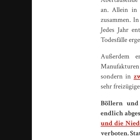
an. Allein i
zusammen. In 
Jedes Jahr en
Todesfälle erge
Außerdem en
Manufakturen 
sondern in
z
sehr freizügi
Böllern und 
endlich abges
und die Nied
verboten. St