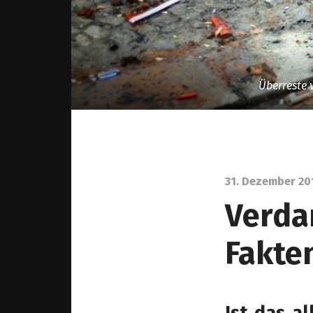
Überreste 
31. Dezember 20
Verda
Fakte
Ist das a