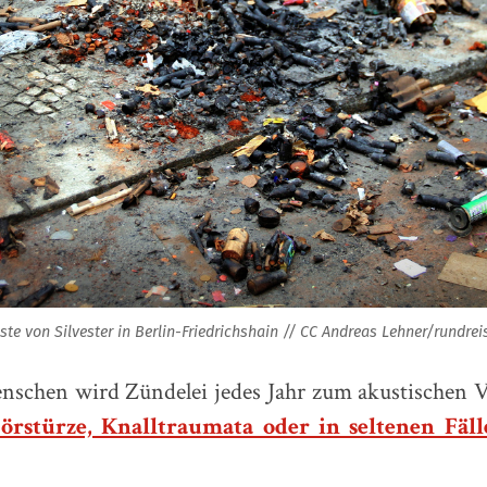
ste von Silvester in Berlin-Friedrichshain // CC Andreas Lehner/rundrei
schen wird Zündelei jedes Jahr zum akustischen 
örstürze, Knalltraumata oder in seltenen Fäl