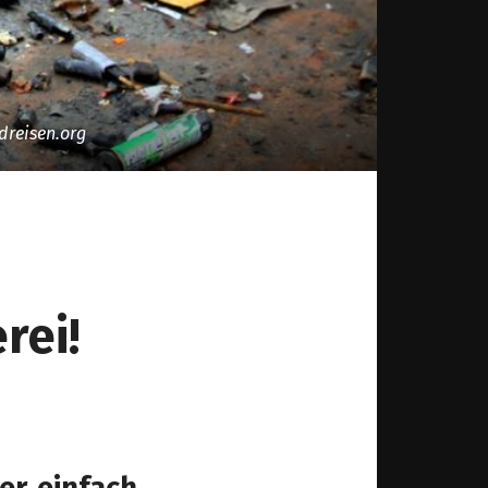
dreisen.org
rei!
er einfach