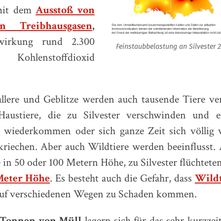
mit dem
Ausstoß von
en Treibhausgasen
,
wirkung rund 2.300
Feinstaubbelastung an Silvester 
hlenstoffdioxid
lere und Geblitze werden auch tausende Tiere ve
Haustiere, die zu Silvester verschwinden und 
d wiederkommen oder sich ganze Zeit sich völlig v
iechen. Aber auch Wildtiere werden beeinflusst. 
in 50 oder 100 Metern Höhe, zu Silvester flüchteten
Meter Höhe
. Es besteht auch die Gefahr, dass
Wildt
uf verschiedenen Wegen zu Schaden kommen.
Tonnen von Müll
lagern sich für das sehr kurzze