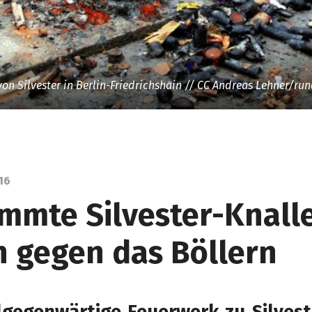
von Silvester in Berlin-Friedrichshain // CC Andreas Lehner/run
16
mmte Silvester-Knalle
n gegen das Böllern
llgegenwärtige Feuerwerk zu Silvest