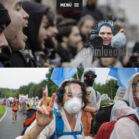
MENÜ
Tim-
Lueddemann.d