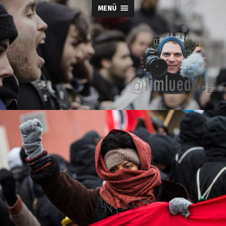
MENÜ
Tim-
Lueddemann.d