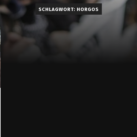
Lueddem
SCHLAGWORT:
HORGOS