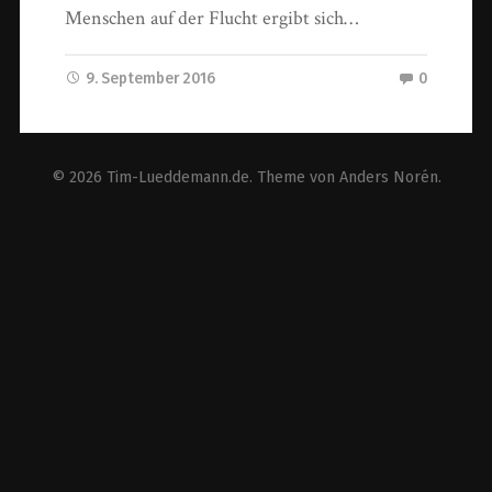
Menschen auf der Flucht ergibt sich…
9. September 2016
0
© 2026
Tim-Lueddemann.de
. Theme von
Anders Norén
.