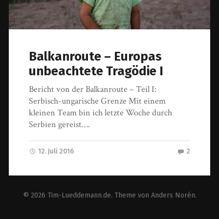
Balkanroute – Europas
unbeachtete Tragödie I
Bericht von der Balkanroute – Teil I:
Serbisch-ungarische Grenze Mit einem
kleinen Team bin ich letzte Woche durch
Serbien gereist….
12. Juli 2016
2
© 2026
Tim-Lueddemann.de
. Theme von
Anders Norén
.