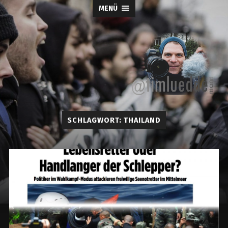
MENÜ
Tim-
SCHLAGWORT:
THAILAND
Lueddemann.d