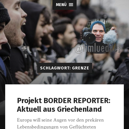
MENÜ
Tim-
SCHLAGWORT:
GRENZE
Lueddemann.d
Projekt BORDER REPORTER:
Aktuell aus Griechenland
Europa will seine Augen vor den prekären
Lebensbedingungen von Geflüchteten