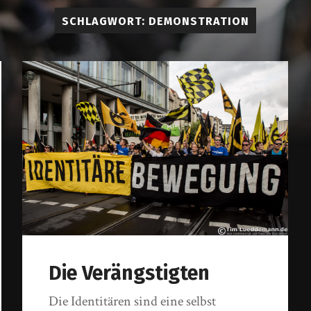
Lueddem
SCHLAGWORT:
DEMONSTRATION
Die Verängstigten
Die Identitären sind eine selbst