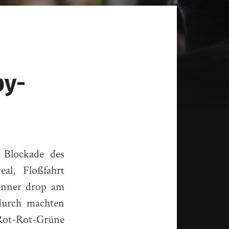
ann.de
py-
 Blockade des
al, Floßfahrt
Banner drop am
durch machten
Rot-Rot-Grüne