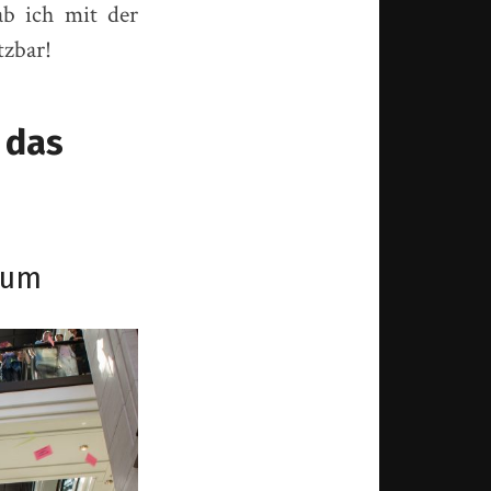
b ich mit der
tzbar!
 das
ium