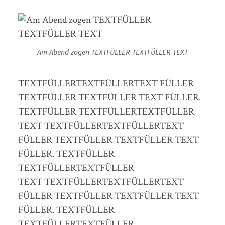
Am Abend zogen TEXTFÜLLER TEXTFÜLLER TEXT
TEXTFÜLLERTEXTFÜLLERTEXT FÜLLER
TEXTFÜLLER TEXTFÜLLER TEXT FÜLLER.
TEXTFÜLLER TEXTFÜLLERTEXTFÜLLER
TEXT TEXTFÜLLERTEXTFÜLLERTEXT
FÜLLER TEXTFÜLLER TEXTFÜLLER TEXT
FÜLLER. TEXTFÜLLER
TEXTFÜLLERTEXTFÜLLER
TEXT TEXTFÜLLERTEXTFÜLLERTEXT
FÜLLER TEXTFÜLLER TEXTFÜLLER TEXT
FÜLLER. TEXTFÜLLER
TEXTFÜLLERTEXTFÜLLER