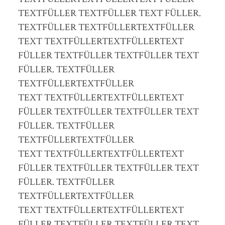
TEXTFÜLLER TEXTFÜLLER TEXT FÜLLER.
TEXTFÜLLER TEXTFÜLLERTEXTFÜLLER
TEXT TEXTFÜLLERTEXTFÜLLERTEXT
FÜLLER TEXTFÜLLER TEXTFÜLLER TEXT
FÜLLER. TEXTFÜLLER
TEXTFÜLLERTEXTFÜLLER
TEXT TEXTFÜLLERTEXTFÜLLERTEXT
FÜLLER TEXTFÜLLER TEXTFÜLLER TEXT
FÜLLER. TEXTFÜLLER
TEXTFÜLLERTEXTFÜLLER
TEXT TEXTFÜLLERTEXTFÜLLERTEXT
FÜLLER TEXTFÜLLER TEXTFÜLLER TEXT
FÜLLER. TEXTFÜLLER
TEXTFÜLLERTEXTFÜLLER
TEXT TEXTFÜLLERTEXTFÜLLERTEXT
FÜLLER TEXTFÜLLER TEXTFÜLLER TEXT