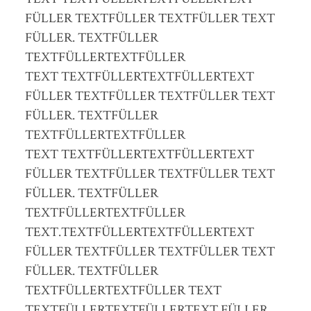
FÜLLER TEXTFÜLLER TEXTFÜLLER TEXT
FÜLLER. TEXTFÜLLER
TEXTFÜLLERTEXTFÜLLER
TEXT TEXTFÜLLERTEXTFÜLLERTEXT
FÜLLER TEXTFÜLLER TEXTFÜLLER TEXT
FÜLLER. TEXTFÜLLER
TEXTFÜLLERTEXTFÜLLER
TEXT TEXTFÜLLERTEXTFÜLLERTEXT
FÜLLER TEXTFÜLLER TEXTFÜLLER TEXT
FÜLLER. TEXTFÜLLER
TEXTFÜLLERTEXTFÜLLER
TEXT.TEXTFÜLLERTEXTFÜLLERTEXT
FÜLLER TEXTFÜLLER TEXTFÜLLER TEXT
FÜLLER. TEXTFÜLLER
TEXTFÜLLERTEXTFÜLLER TEXT
TEXTFÜLLERTEXTFÜLLERTEXT FÜLLER