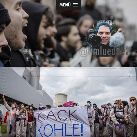
MENÜ
Tim-
Lueddemann.d