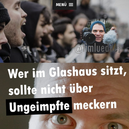
MENÜ
Tim-
Lueddemann.d