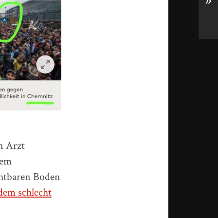
»
n Arzt
nem
chtbaren Boden
 dem schlecht