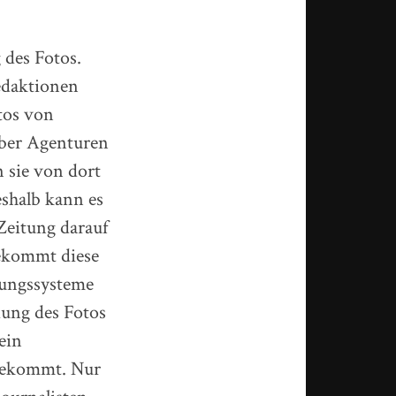
 des Fotos.
Redaktionen
tos von
 über Agenturen
n sie von dort
shalb kann es
Zeitung darauf
bekommt diese
nungssysteme
ung des Fotos
ein
g bekommt. Nur