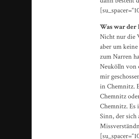
dann besteht 
[su_spacer=“10
Was war der F
Nicht nur die W
aber um keine 
zum Narren hal
Neukölln von 
mir geschosse
in Chemnitz. E
Chemnitz oder
Chemnitz. Es i
Sinn, der sich
Missverständni
[su_spacer=“10