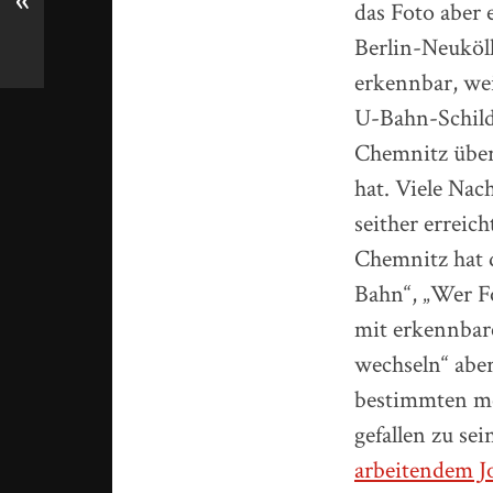
«
das Foto aber
Berlin-Neuköl
erkennbar, we
U-Bahn-Schild
Chemnitz übe
hat. Viele Nac
seither erreic
Chemnitz hat 
Bahn“, „
Wer F
mit erkennbare
wechseln“ aber
bestimmten me
gefallen zu sei
arbeitendem Jo