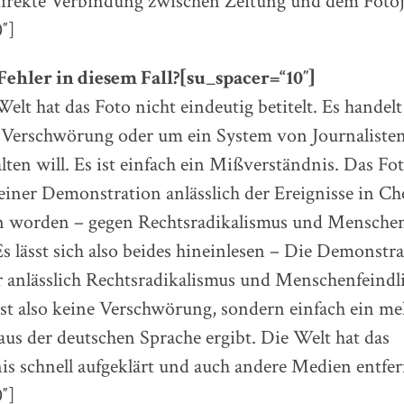
direkte Verbindung zwischen Zeitung und dem Fotoj
″]
ehler in diesem Fall?
[su_spacer=“10″]
elt hat das Foto nicht eindeutig betitelt. Es handelt
Verschwörung oder um ein System von Journalisten,
ten will. Es ist einfach ein Mißverständnis. Das Foto
einer Demonstration anlässlich der Ereignisse in C
n worden – gegen Rechtsradikalismus und Menschen
s lässt sich also beides hineinlesen – Die Demonstra
 anlässlich Rechtsradikalismus und Menschenfeindli
st also keine Verschwörung, sondern einfach ein me
 aus der deutschen Sprache ergibt. Die Welt hat das
s schnell aufgeklärt und auch andere Medien entfer
″]