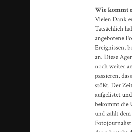
Wie kommt ein
Vielen Dank er
Tatsächlich ha
angebotene Fot
Ereignissen, b
an. Diese Agen
noch weiter a
passieren, das
stößt. Der Ze
aufgelistet un
bekommt die U
und zahlt dem 
Fotojournalist