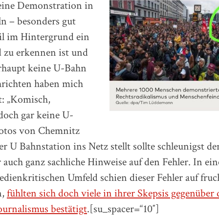
 eine Demonstration in
ln – besonders gut
il im Hintergrund ein
 zu erkennen ist und
rhaupt keine U-Bahn
hrichten haben mich
ht: „Komisch,
doch gar keine U-
otos von Chemnitz
r U Bahnstation ins Netz stellt sollte schleunigst de
 auch ganz sachliche Hinweise auf den Fehler. In ei
dienkritischen Umfeld schien dieser Fehler auf fru
n,
fühlten sich doch viele in ihrer Skepsis gegenüber
urnalismus bestätigt
.[su_spacer=“10″]