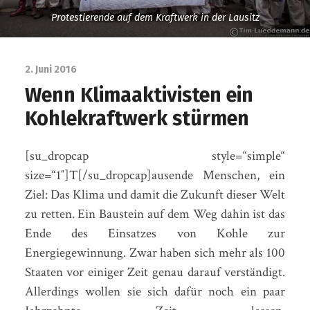
Protestierende auf dem Kraftwerk in der Lausitz
2. Juni 2016
Wenn Klimaaktivisten ein
Kohlekraftwerk stürmen
[su_dropcap style=“simple“
size=“1″]T[/su_dropcap]ausende Menschen, ein
Ziel: Das Klima und damit die Zukunft dieser Welt
zu retten. Ein Baustein auf dem Weg dahin ist das
Ende des Einsatzes von Kohle zur
Energiegewinnung. Zwar haben sich mehr als 100
Staaten vor einiger Zeit genau darauf verständigt.
Allerdings wollen sie sich dafür noch ein paar