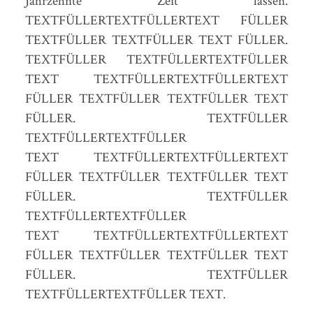
Jahrzehnte Zeit lassen.
TEXTFÜLLERTEXTFÜLLERTEXT FÜLLER
TEXTFÜLLER TEXTFÜLLER TEXT FÜLLER.
TEXTFÜLLER TEXTFÜLLERTEXTFÜLLER
TEXT TEXTFÜLLERTEXTFÜLLERTEXT
FÜLLER TEXTFÜLLER TEXTFÜLLER TEXT
FÜLLER. TEXTFÜLLER
TEXTFÜLLERTEXTFÜLLER
TEXT TEXTFÜLLERTEXTFÜLLERTEXT
FÜLLER TEXTFÜLLER TEXTFÜLLER TEXT
FÜLLER. TEXTFÜLLER
TEXTFÜLLERTEXTFÜLLER
TEXT TEXTFÜLLERTEXTFÜLLERTEXT
FÜLLER TEXTFÜLLER TEXTFÜLLER TEXT
FÜLLER. TEXTFÜLLER
TEXTFÜLLERTEXTFÜLLER TEXT.