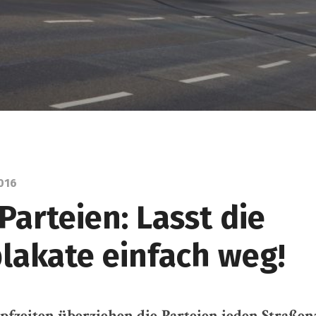
016
Parteien: Lasst die
lakate einfach weg!
zeiten überziehen die Parteien jeden Straßen