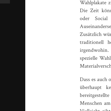
Wahlplakate z
Die Zeit könn
oder Socia
Auseinanders
Zusätzlich wür
traditionell
irgendwohin.
spezielle Wah
Materialvers
Dass es auch o
überhaupt ke
bereitgestell
Menschen am 