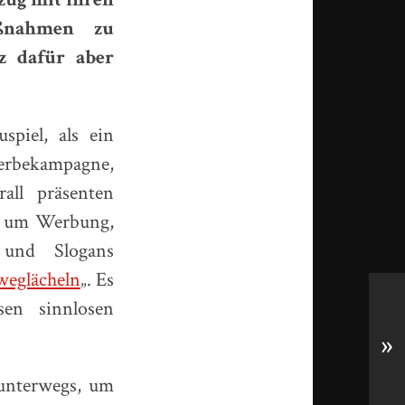
aßnahmen zu
z dafür aber
spiel, als ein
erbekampagne,
all präsenten
ht um Werbung,
 und Slogans
weglächeln
„. Es
en sinnlosen
»
 unterwegs, um