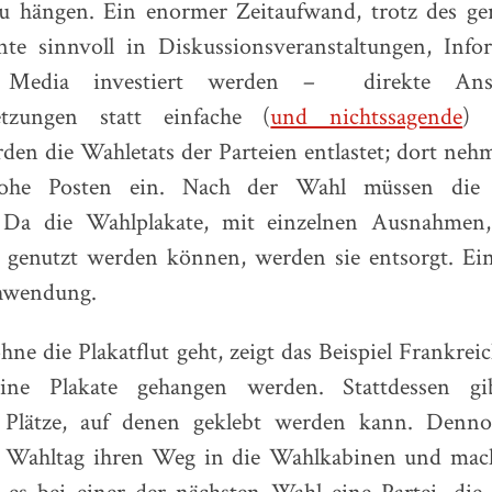
u hängen. Ein enormer Zeitaufwand, trotz des ger
te sinnvoll in Diskussionsveranstaltungen, Info
l Media investiert werden – direkte Ans
etzungen statt einfache (
und nichtssagende
) 
den die Wahletats der Parteien entlastet; dort neh
 hohe Posten ein. Nach der Wahl müssen die
 Da die Wahlplakate, mit einzelnen Ausnahmen,
l genutzt werden können, werden sie entsorgt. Ei
chwendung.
hne die Plakatflut geht, zeigt das Beispiel Frankrei
ine Plakate gehangen werden. Stattdessen gi
te Plätze, auf denen geklebt werden kann. Denn
Wahltag ihren Weg in die Wahlkabinen und mach