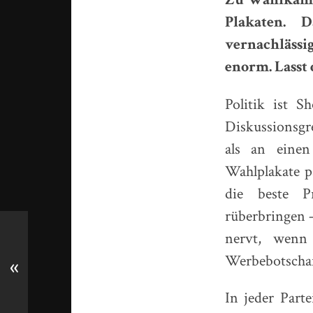
Plakaten. 
vernachläss
enorm. Lasst
Politik ist S
Diskussionsg
als an einen
Wahlplakate p
die beste P
rüberbringen –
nervt, wenn
Werbebotschaf
«
In jeder Part