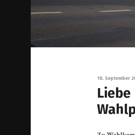
18. September 2
Liebe 
Wahlp
Zu Wahlkampf