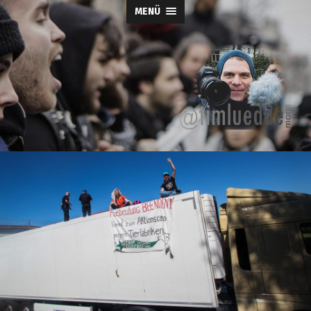
MENÜ
Tim-
Lueddemann.d